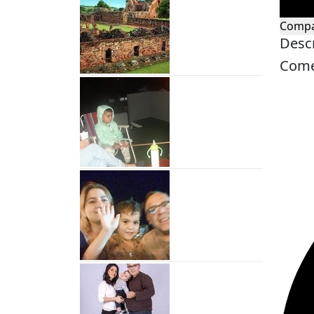
Compa
Desc
Come