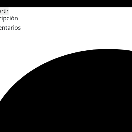
rtir
ripción
ntarios