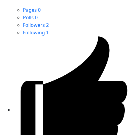
Pages
0
Polls
0
Followers
2
Following
1