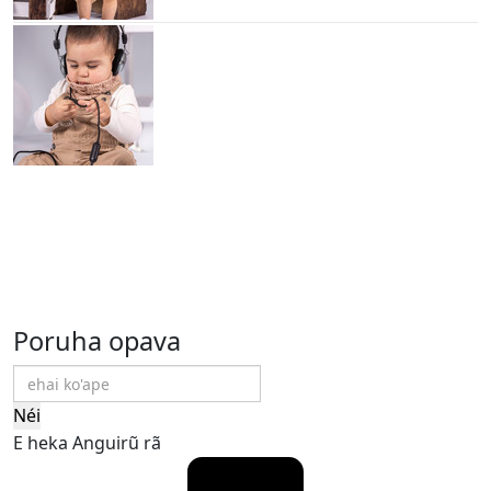
Poruha opava
Néi
E heka Anguirũ rã